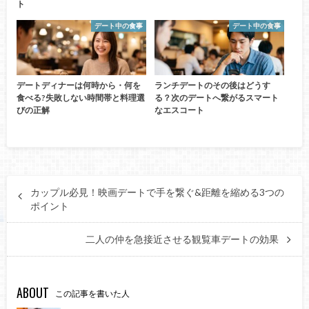
ト
デート中の食事
デート中の食事
デートディナーは何時から・何を
ランチデートのその後はどうす
食べる?失敗しない時間帯と料理選
る？次のデートへ繋がるスマート
びの正解
なエスコート
カップル必見！映画デートで手を繋ぐ&距離を縮める3つの
ポイント
二人の仲を急接近させる観覧車デートの効果
ABOUT
この記事を書いた人