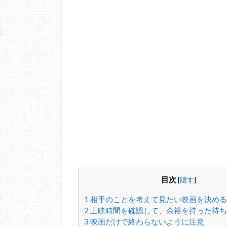
目次
[
隠す
]
1
相手のことを考えて見たい映画を決める
2
上映時間を確認して、余裕を持った待ち
3
映画だけで終わらないように注意