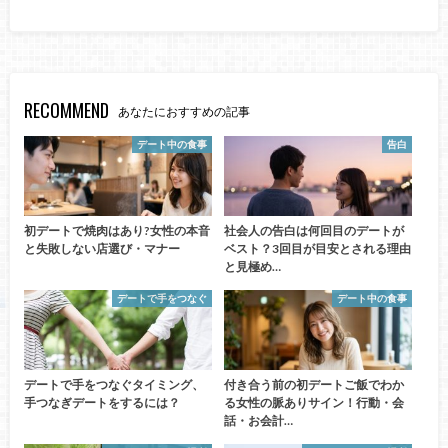
RECOMMEND
あなたにおすすめの記事
デート中の食事
告白
初デートで焼肉はあり?女性の本音
社会人の告白は何回目のデートが
と失敗しない店選び・マナー
ベスト？3回目が目安とされる理由
と見極め…
デートで手をつなぐ
デート中の食事
デートで手をつなぐタイミング、
付き合う前の初デートご飯でわか
手つなぎデートをするには？
る女性の脈ありサイン！行動・会
話・お会計…